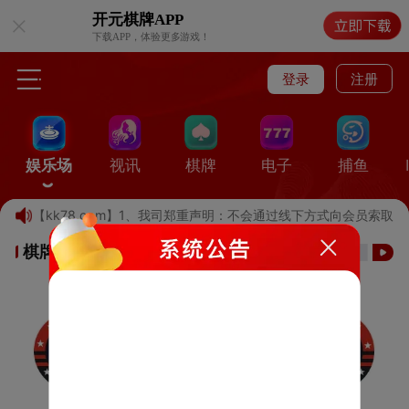
开元棋牌
APP
下载APP，体验更多游戏！
登录
注册
娱乐场
视讯
棋牌
电子
捕鱼
域名【kk78.com】1、我司郑重声明：不会通过线下方式向会员索取
棋牌游戏